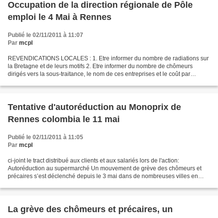
Occupation de la direction régionale de Pôle
emploi le 4 Mai à Rennes
Publié le 02/11/2011 à 11:07
Par
mcpl
REVENDICATIONS LOCALES : 1. Etre informer du nombre de radiations sur
la Bretagne et de leurs motifs 2. Etre informer du nombre de chômeurs
dirigés vers la sous-traitance, le nom de ces entreprises et le coût par
chômeur. 3. L’obtention de panneaux d’affichages...
Tentative d'autoréduction au Monoprix de
Rennes colombia le 11 mai
Publié le 02/11/2011 à 11:05
Par
mcpl
ci-joint le tract distribué aux clients et aux salariés lors de l'action:
Autoréduction au supermarché Un mouvement de grève des chômeurs et
précaires s’est déclenché depuis le 3 mai dans de nombreuses villes en
France mais aussi en Belgique. A Bruxelles,...
La grève des chômeurs et précaires, un