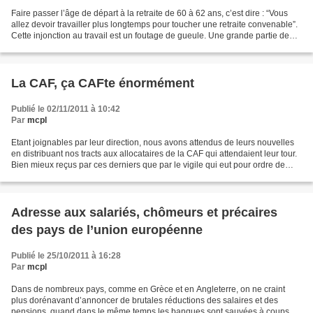
Faire passer l’âge de départ à la retraite de 60 à 62 ans, c’est dire : “Vous
allez devoir travailler plus longtemps pour toucher une retraite convenable”.
Cette injonction au travail est un foutage de gueule. Une grande partie de
ceux qui arrivent à...
La CAF, ça CAFte énormément
Publié le 02/11/2011 à 10:42
Par
mcpl
Etant joignables par leur direction, nous avons attendus de leurs nouvelles
en distribuant nos tracts aux allocataires de la CAF qui attendaient leur tour.
Bien mieux reçus par ces derniers que par le vigile qui eut pour ordre de
défendre la photocopieuse...
Adresse aux salariés, chômeurs et précaires
des pays de l’union européenne
Publié le 25/10/2011 à 16:28
Par
mcpl
Dans de nombreux pays, comme en Grèce et en Angleterre, on ne craint
plus dorénavant d’annoncer de brutales réductions des salaires et des
pensions, quand dans le même temps les banques sont sauvées à coups de