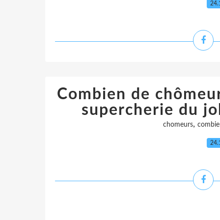
24.
Combien de chômeurs
supercherie du jo
,
chomeurs
combie
24.