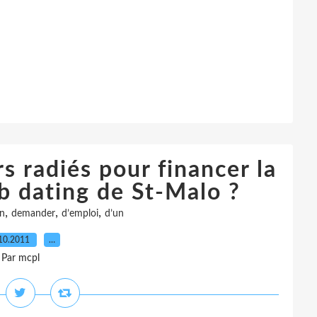
 radiés pour financer la
b dating de St-Malo ?
,
,
,
n
demander
d’emploi
d’un
10.2011
…
Par mcpl