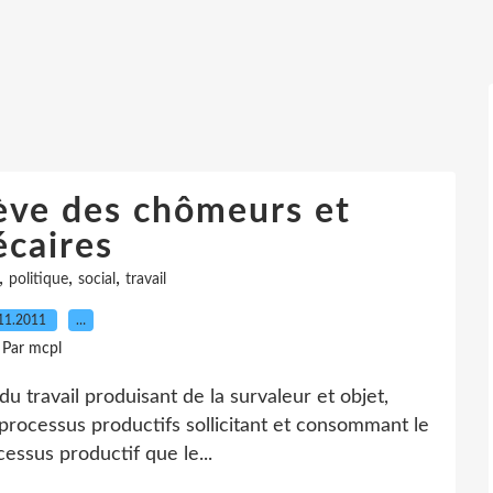
rève des chômeurs et
écaires
,
,
,
politique
social
travail
11.2011
…
Par mcpl
du travail produisant de la survaleur et objet,
processus productifs sollicitant et consommant le
cessus productif que le...