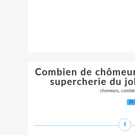
Combien de chômeurs
supercherie du jo
,
chomeurs
combie
24.