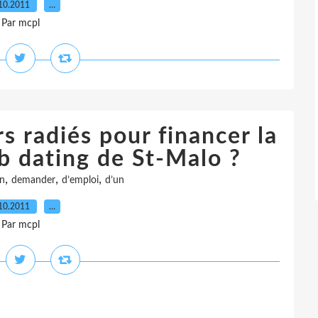
10.2011
…
Par mcpl
 radiés pour financer la
b dating de St-Malo ?
,
,
,
n
demander
d’emploi
d’un
10.2011
…
Par mcpl