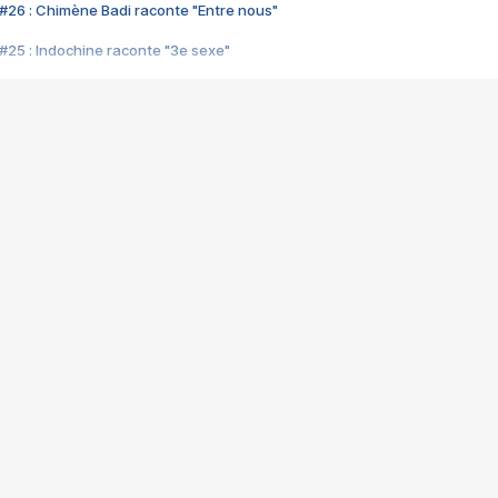
#26 : Chimène Badi raconte "Entre nous"
#25 : Indochine raconte "3e sexe"
#24 : Zaho raconte "C'est chelou"
#23 : Patrick Bruel raconte "Au café des délices"
#22 : Kyo raconte "Le chemin"
#21 : Nolwenn Leroy raconte "Cassé"
#20 : Patrick Hernandez raconte "Born to be alive"
#19 : Lorie raconte "Près de moi"
#18 : Michael Jones raconte "A nos actes manqués" (avec Jean-Jacque
#17 : Khaled raconte "Aïcha"
#16 : Corneille raconte "Parce qu'on vient de loin"
#15 : Indochine raconte "L'aventurier"
14 : Lorie raconte "Sur un air latino"