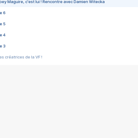
bey Maguire, c'est lui ! Rencontre avec Damien Witecka
e 6
e 5
e 4
e 3
s créatrices de la VF !
e 2
e 1
e Mektoub My Love arrive enfin ! Rencontre avec Shaïn Boumedine et Sal
i : après Toni en famille
elle réalise le bouleversant Dites lui que je l'aime
ais ! Rencontre autour de Vie privée de Rebecca Zlotowski
 de Marguerite, Grave... Rencontre avec Ella Rumpf