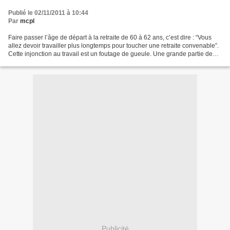
Publié le 02/11/2011 à 10:44
Par
mcpl
Faire passer l’âge de départ à la retraite de 60 à 62 ans, c’est dire : “Vous
allez devoir travailler plus longtemps pour toucher une retraite convenable”.
Cette injonction au travail est un foutage de gueule. Une grande partie de
ceux qui arrivent à...
Publicité