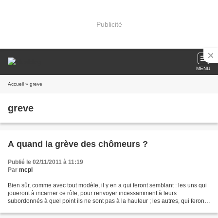
Publicité
MENU
Accueil
» greve
greve
A quand la grève des chômeurs ?
Publié le 02/11/2011 à 11:19
Par
mcpl
Bien sûr, comme avec tout modèle, il y en a qui feront semblant : les uns qui
joueront à incarner ce rôle, pour renvoyer incessamment à leurs
subordonnés à quel point ils ne sont pas à la hauteur ; les autres, qui feront
juste assez de grimaces convenues...