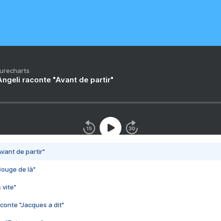
Purecharts
ngeli raconte "Avant de partir"
vant de partir"
Bouge de là"
 vite"
conte "Jacques a dit"