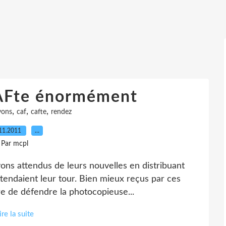
CAFte énormément
,
,
,
vons
caf
cafte
rendez
11.2011
…
Par mcpl
vons attendus de leurs nouvelles en distribuant
ttendaient leur tour. Bien mieux reçus par ces
dre de défendre la photocopieuse...
ire la suite