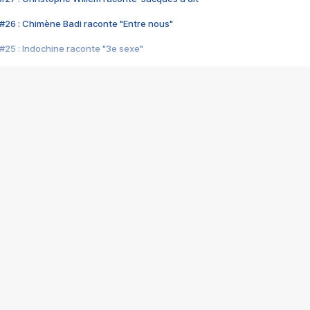
#26 : Chimène Badi raconte "Entre nous"
#25 : Indochine raconte "3e sexe"
#24 : Zaho raconte "C'est chelou"
#23 : Patrick Bruel raconte "Au café des délices"
#22 : Kyo raconte "Le chemin"
#21 : Nolwenn Leroy raconte "Cassé"
#20 : Patrick Hernandez raconte "Born to be alive"
#19 : Lorie raconte "Près de moi"
#18 : Michael Jones raconte "A nos actes manqués" (avec Jean-Jacque
#17 : Khaled raconte "Aïcha"
#16 : Corneille raconte "Parce qu'on vient de loin"
#15 : Indochine raconte "L'aventurier"