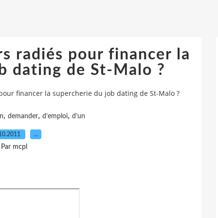
 radiés pour financer la
b dating de St-Malo ?
ur financer la supercherie du job dating de St-Malo ?
,
,
,
n
demander
d’emploi
d’un
10.2011
…
Par mcpl