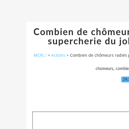
Combien de chômeurs
supercherie du jo
MCPL !
>
Actions
>
Combien de chômeurs radiés po
,
chomeurs
combie
24.