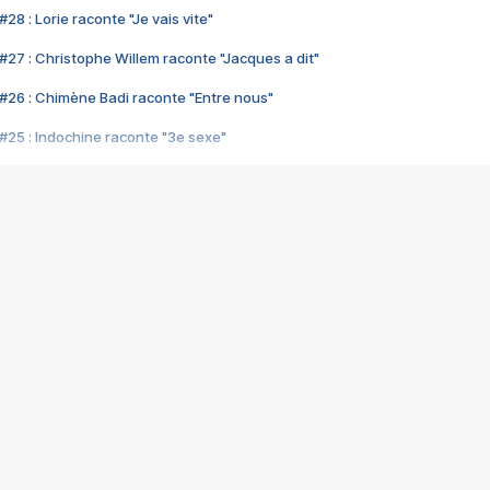
28 : Lorie raconte "Je vais vite"
#27 : Christophe Willem raconte "Jacques a dit"
#26 : Chimène Badi raconte "Entre nous"
#25 : Indochine raconte "3e sexe"
#24 : Zaho raconte "C'est chelou"
#23 : Patrick Bruel raconte "Au café des délices"
#22 : Kyo raconte "Le chemin"
#21 : Nolwenn Leroy raconte "Cassé"
#20 : Patrick Hernandez raconte "Born to be alive"
#19 : Lorie raconte "Près de moi"
#18 : Michael Jones raconte "A nos actes manqués" (avec Jean-Jacque
#17 : Khaled raconte "Aïcha"