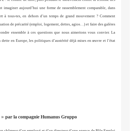
ment imaginer aujourd’hui une forme de rassemblement comparable, dans
uvert à tous-tes, en dehors d’un temps de grand mouvement ? Comment
uation de précarité (emploi, logement, dettes, agios…) et faire des galères
répondre ensemble à ces questions que nous aimerions vous convier. La
a dette en Europe, les politiques d’austérité déjà mises en œuvre et l’état
»
par la compagnie Humanus Gruppo
par un chômeur d’un employé et d’un directeur d’une agence de Pôle Emploi