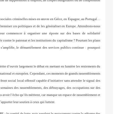
erme de suppressions d’emplois, de coupes budgétaires ou de compression
tisociales criminelles mises en œuvre en Grèce, en Espagne, au Portugal…
renniser ces politiques et de les généraliser en Europe. Attendrons-nous
our commencer à organiser une riposte sur des bases de solidarité
e contre le patronat et les institutions du capitalisme ? Pourtant les plans
é s’amplifie, le démantèlement des services publics continue : pourquoi
rite d’ouvrir largement le débat en mettant en lumière les reniements du
lan national et européen. Cependant, ces moments de grands rassemblements
ront social local offensif capable d’initiative sans attendre le signal des
s semaines des rassemblements, des débrayages, des occupations sur des
ans avoir l’écho qu’ils méritent, car manque un espace de rassemblement et
’apporter leur soutien à ceux qui luttent.
PE : le comité de lutte, puis pendant le mouvement contre la réforme des