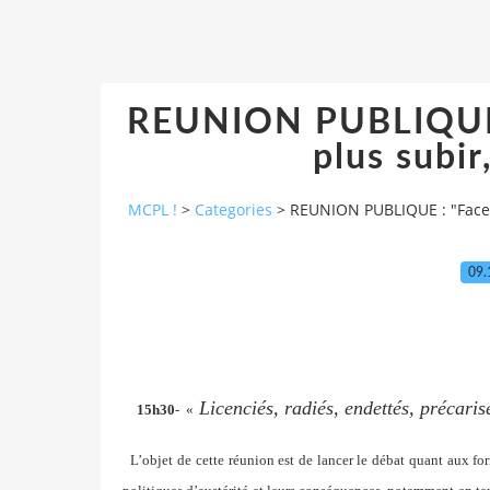
REUNION PUBLIQUE : 
plus subir,
MCPL !
>
Categories
>
REUNION PUBLIQUE : "Face à 
09.
Licenciés, radiés, endettés, précari
15h30
- «
L’objet de cette réunion est de lancer le débat quant aux fo