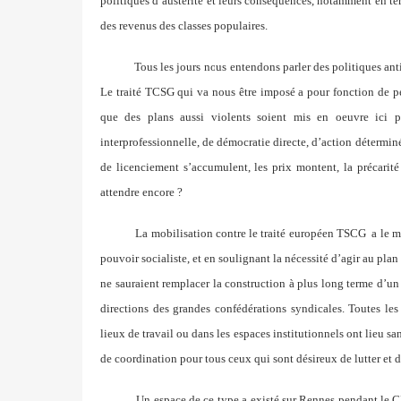
politiques d’austérité et leurs conséquences, notamment en t
des revenus des classes populaires.
Tous les jours nous entendons parler des politiques an
Le traité TCSG qui va nous être imposé a pour fonction de pé
que des plans aussi violents soient mis en oeuvre ici p
interprofessionnelle, de démocratie directe, d’action déterminé
de licenciement s’accumulent, les prix montent, la précarit
attendre encore ?
La mobilisation contre le traité européen TSCG a le mé
pouvoir socialiste, et en soulignant la nécessité d’agir au p
ne sauraient remplacer la construction à plus long terme d’un f
directions des grandes confédérations syndicales. Toutes le
lieux de travail ou dans les espaces institutionnels ont lieu s
de coordination pour tous ceux qui sont désireux de lutter et d
Un espace de ce type a existé sur Rennes pendant le C