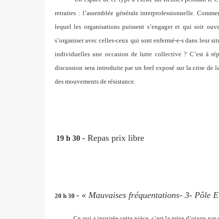
retraites : l’assemblée générale interprofessionnelle. Com
lequel les organisations puissent s’engager et qui soit o
s’organiser avec celles-ceux qui sont enfermé-e-s dans leur sit
individuelles une occasion de lutte collective ? C’est à 
discussion sera introduite par un bref exposé sur la crise de l
des mouvements de résistance.
- Repas prix libre
19 h 30
- «
Mauvaises fréquentations- 3- Pôle E
20 h 30
Ce qui a inspirée cette pièce, c’est la prise d’otage 