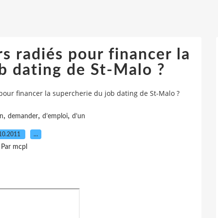
 radiés pour financer la
b dating de St-Malo ?
ur financer la supercherie du job dating de St-Malo ?
,
,
,
n
demander
d’emploi
d’un
10.2011
…
Par mcpl