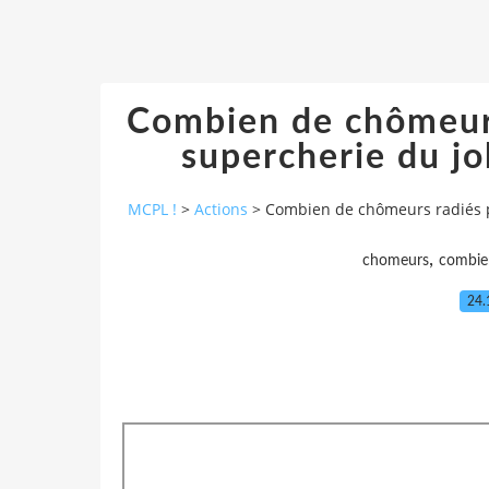
Combien de chômeurs
supercherie du jo
MCPL !
>
Actions
>
Combien de chômeurs radiés po
,
chomeurs
combie
24.